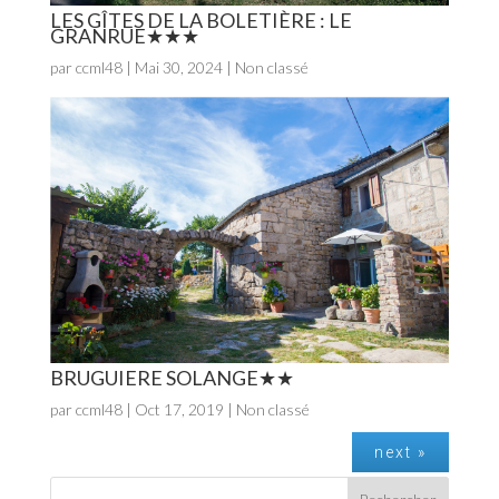
LES GÎTES DE LA BOLETIÈRE : LE
GRANRUE
par
ccml48
|
Mai 30, 2024
| Non classé
BRUGUIERE SOLANGE
par
ccml48
|
Oct 17, 2019
| Non classé
next »