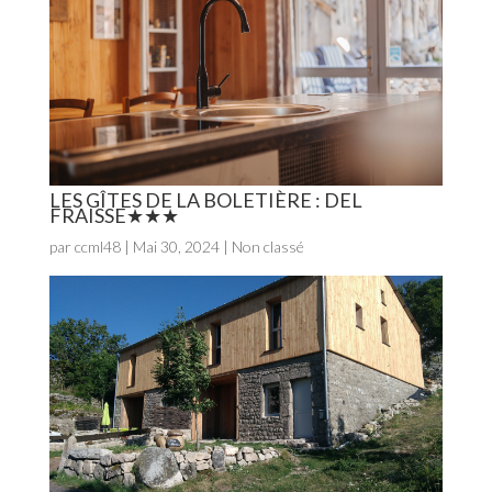
LES GÎTES DE LA BOLETIÈRE : DEL
FRAISSE
par
ccml48
|
Mai 30, 2024
| Non classé