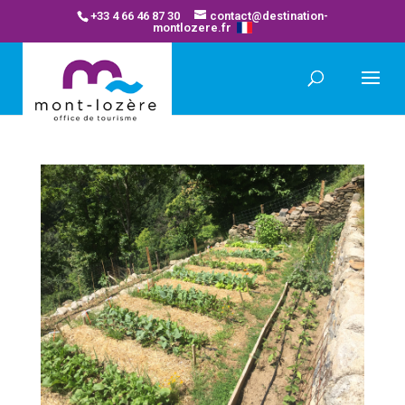
+33 4 66 46 87 30
contact@destination-
montlozere.fr