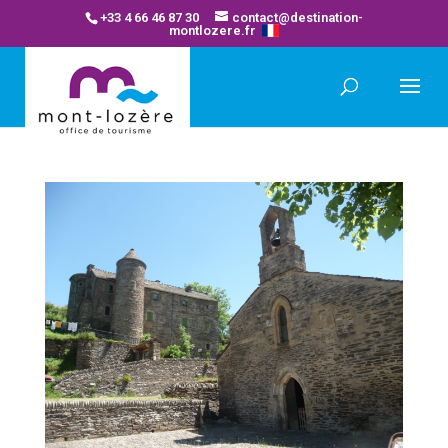
+33 4 66 46 87 30
contact@destination-
montlozere.fr