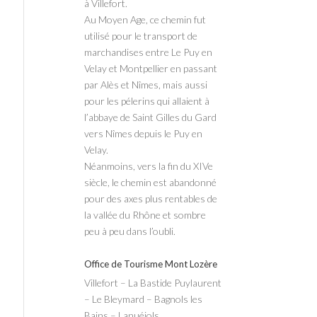
à Villefort.
Au Moyen Age, ce chemin fut
utilisé pour le transport de
marchandises entre Le Puy en
Velay et Montpellier en passant
par Alès et Nîmes, mais aussi
pour les pélerins qui allaient à
l’abbaye de Saint Gilles du Gard
vers Nîmes depuis le Puy en
Velay.
Néanmoins, vers la fin du XIVe
siècle, le chemin est abandonné
pour des axes plus rentables de
la vallée du Rhône et sombre
peu à peu dans l’oubli.
Office de Tourisme Mont Lozère
Villefort – La Bastide Puylaurent
– Le Bleymard – Bagnols les
Bains – Lanuéjols