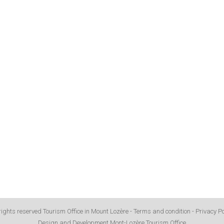
 rights reserved Tourism Office in Mount Lozère -
Terms and condition
-
Privacy Po
Design and Development Mont-Lozère Tourism Office