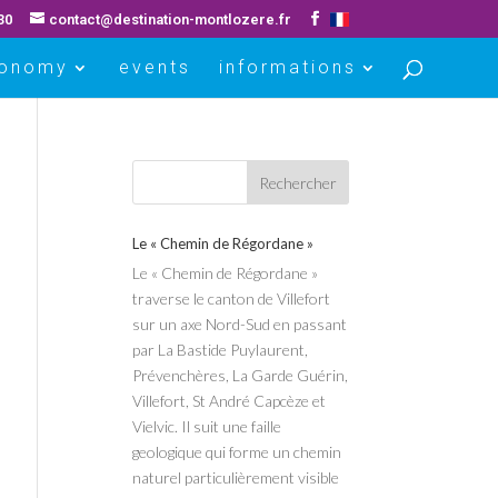
30
contact@destination-montlozere.fr
ronomy
events
informations
Le « Chemin de Régordane »
Le « Chemin de Régordane »
traverse le canton de Villefort
sur un axe Nord-Sud en passant
par La Bastide Puylaurent,
Prévenchères, La Garde Guérin,
Villefort, St André Capcèze et
Vielvic. Il suit une faille
geologique qui forme un chemin
naturel particulièrement visible