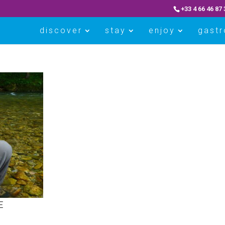
+33 4 66 46 87 
discover
stay
enjoy
gast
E