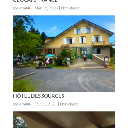
par
ccml48
|
Mar 18, 2025
| Non classé
HÔTEL DES SOURCES
par
ccml48
|
Fév 11, 2021
| Non classé