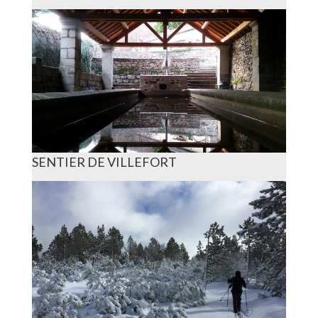
along their region’s trails. Walk
through wild stretches, admire
unspoilt flora and fauna, explore Mont
Lozère and its beautiful villages. Enjoy
fresh air and pure relaxation.
SENTIER DE VILLEFORT
SENTIER DE VILLEFORT
Le bourg de Villefort, village-rue
installé au pied du mont Lozère, est
bâti entre schiste et granite le long de
la faille géologique orientée nord-sud.