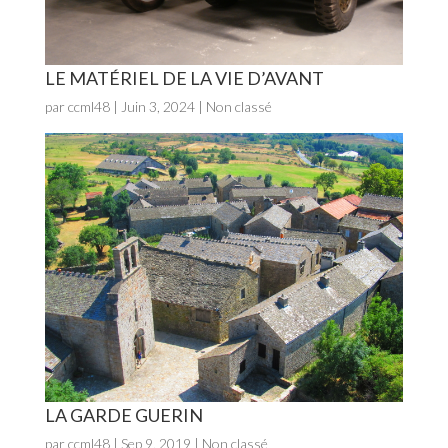
LE MATÉRIEL DE LA VIE D’AVANT
par
ccml48
|
Juin 3, 2024
| Non classé
LA GARDE GUERIN
par
ccml48
|
Sep 9, 2019
| Non classé