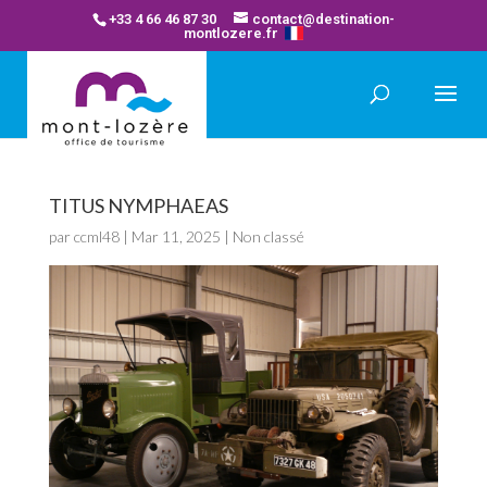
+33 4 66 46 87 30
contact@destination-
montlozere.fr
TITUS NYMPHAEAS
par
ccml48
|
Mar 11, 2025
| Non classé