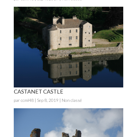
CASTANET CASTLE
par
ccml48
|
Sep 8, 2019
| Non classé