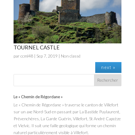
TOURNEL CASTLE
par
ccml48
|
Sep 7, 2019
| Non classé
next »
Le « Chemin de Régordane »
Le « Chemin de Régordane » traverse le canton de Villefort
sur un axe Nord-Sud en passant par La Bastide Puylaurent,
Prévenchères, La Garde Guérin, Villefort, St André Capcèze
et Vielvic. Il suit une faille geologique qui forme un chemin
naturel particulièrement visible à Villefort.