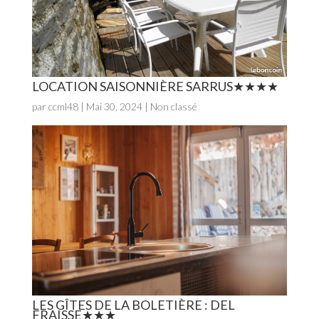
LOCATION SAISONNIÈRE SARRUS
par
ccml48
|
Mai 30, 2024
| Non classé
LES GÎTES DE LA BOLETIÈRE : DEL
FRAISSE