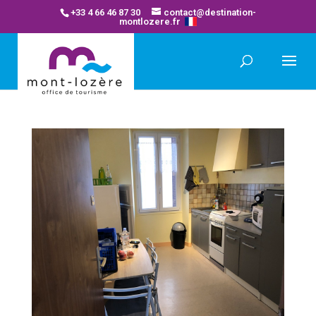
+33 4 66 46 87 30
contact@destination-
montlozere.fr