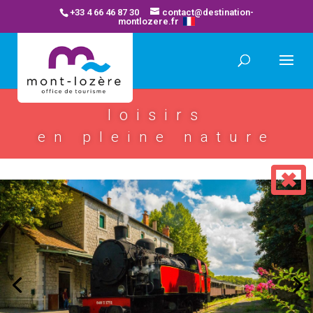
+33 4 66 46 87 30
contact@destination-
montlozere.fr
loisirs
en pleine nature