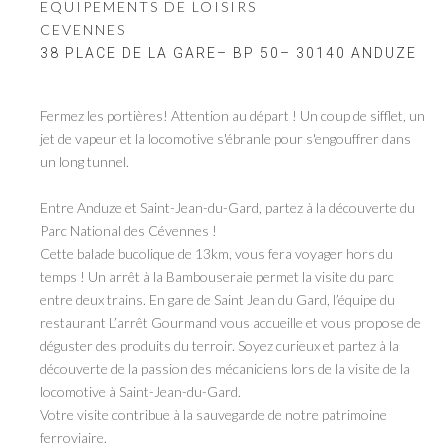
EQUIPEMENTS DE LOISIRS
CEVENNES
38 PLACE DE LA GARE– BP 50– 30140 ANDUZE
Fermez les portières! Attention au départ ! Un coup de sifflet, un
jet de vapeur et la locomotive s'ébranle pour s'engouffrer dans
un long tunnel.
Entre Anduze et Saint-Jean-du-Gard, partez à la découverte du
Parc National des Cévennes !
Cette balade bucolique de 13km, vous fera voyager hors du
temps ! Un arrêt à la Bambouseraie permet la visite du parc
entre deux trains. En gare de Saint Jean du Gard, l’équipe du
restaurant L’arrêt Gourmand vous accueille et vous propose de
déguster des produits du terroir. Soyez curieux et partez à la
découverte de la passion des mécaniciens lors de la visite de la
locomotive à Saint-Jean-du-Gard.
Votre visite contribue à la sauvegarde de notre patrimoine
ferroviaire.