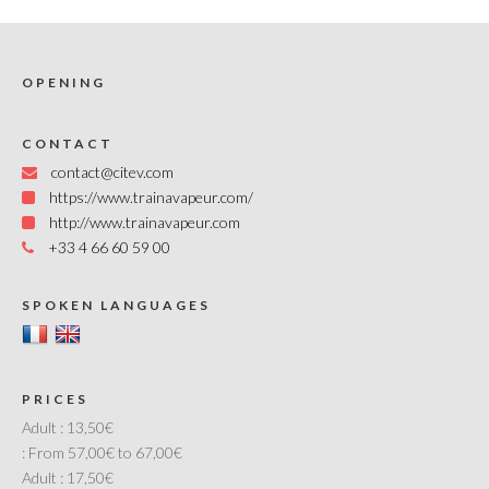
OPENING
CONTACT
contact@citev.com
https://www.trainavapeur.com/
http://www.trainavapeur.com
+33 4 66 60 59 00
SPOKEN LANGUAGES
PRICES
Adult :
13,50€
:
From 57,00€ to 67,00€
Adult :
17,50€