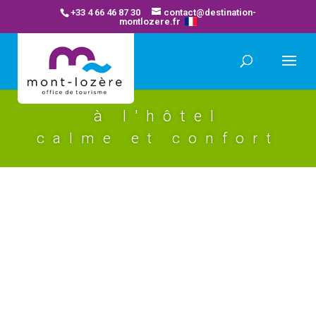
+33 4 66 46 87 30
contact@destination-
montlozere.fr
à l'hôtel
calme et confort