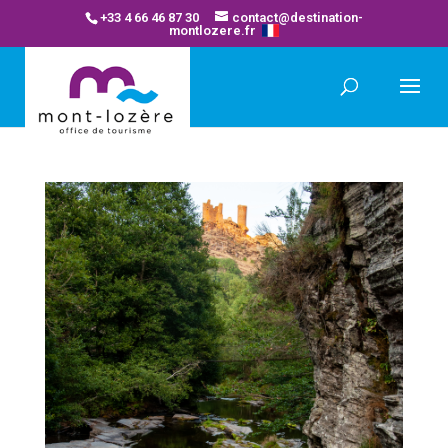
+33 4 66 46 87 30
contact@destination-
montlozere.fr